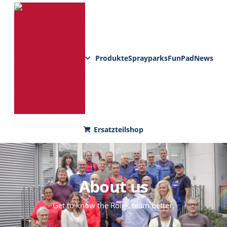
Produkte
Sprayparks
FunPad
News
Ersatzteilshop
About us
Get to know the Roigk team better.