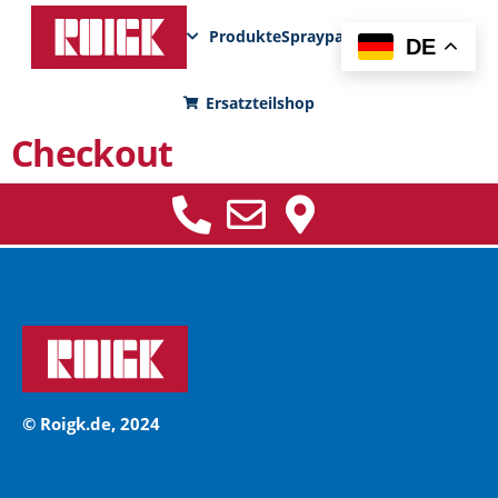
Produkte
Sprayparks
FunPad
News
DE
Ersatzteilshop
Checkout
© Roigk.de, 2024