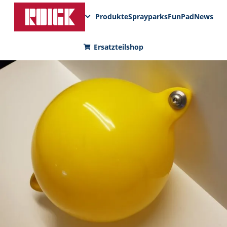
Produkte
Sprayparks
FunPad
News
Ersatzteilshop