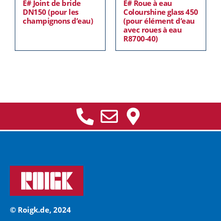
E# Joint de bride
E# Roue à eau
DN150 (pour les
Colourshine glass 450
champignons d’eau)
(pour élément d’eau
avec roues à eau
R8700-40)
© Roigk.de, 2024