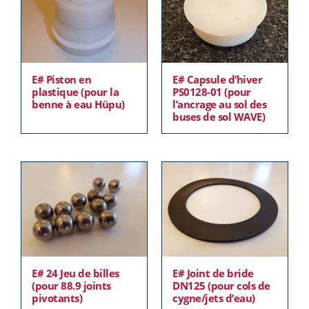
E# Piston en
E# Capsule d’hiver
plastique (pour la
PS0128-01 (pour
benne à eau Hüpu)
l’ancrage au sol des
buses de sol WAVE)
E# 24 Jeu de billes
E# Joint de bride
(pour 88.9 joints
DN125 (pour cols de
pivotants)
cygne/jets d’eau)