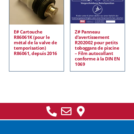
E# Cartouche
Z# Panneau
R86061K (pour le
d’avertissement
métal de la valve de
R202002 pour petits
temporisation)
toboggans de piscine
R86061, depuis 2016
– Film autocollant
conforme à la DIN EN
1069