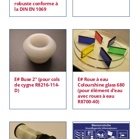
robuste conforme à
la DIN EN 1069
E# Buse 2″ (pour cols
E# Roue à eau
de cygne R8216-114-
Colourshine glass 680
D)
(pour élément d’eau
avec roues à eau
R8700-40)