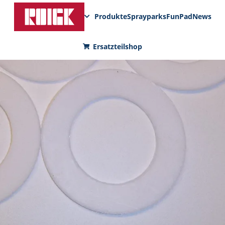
Produkte
Sprayparks
FunPad
News
Ersatzteilshop