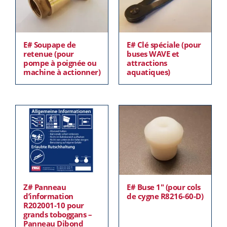
E# Soupape de
E# Clé spéciale (pour
retenue (pour
buses WAVE et
pompe à poignée ou
attractions
machine à actionner)
aquatiques)
Z# Panneau
E# Buse 1″ (pour cols
d’information
de cygne R8216-60-D)
R202001-10 pour
grands toboggans –
Panneau Dibond