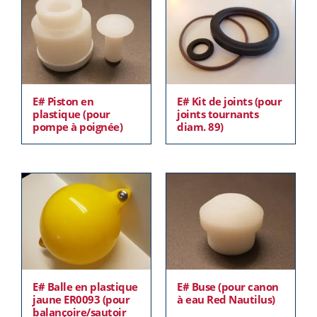
E# Piston en
E# Kit de joints (pour
plastique (pour
joints tournants
pompe à poignée)
diam. 89)
E# Balle en plastique
E# Buse (pour canon
jaune ER0093 (pour
à eau Red Nautilus)
balançoire/sautoir