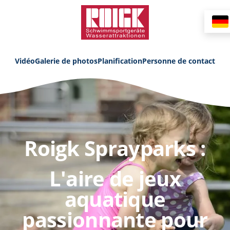
Vidéo
Galerie de photos
Planification
Personne de contact
Roigk Sprayparks :
L'aire de jeux
aquatique
passionnante pour