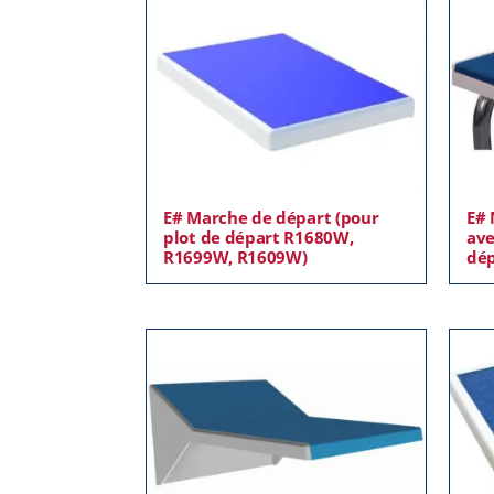
E# Marche de départ (pour
E# 
plot de départ R1680W,
ave
R1699W, R1609W)
dé