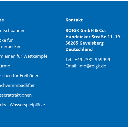
te
Kontakt
rutschbahnen
ROIGK GmbH & Co.
Hundeicker Straße 11–19
cke für
58285 Gevelsberg
merbecken
Deutschland
leinen für Wettkämpfe
Tel.: +49 2332 969999
türme
Email: info@roigk.de
schen für Freibäder
Website Erstellung:
Schwimmbadlifter
jaegermediagroup.de
serattraktionen
rks - Wasserspielplätze