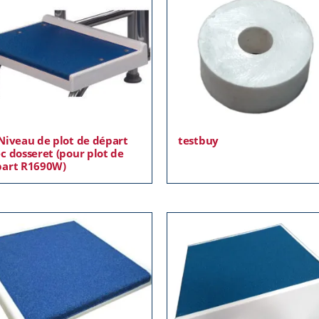
Niveau de plot de départ
testbuy
c dosseret (pour plot de
part R1690W)