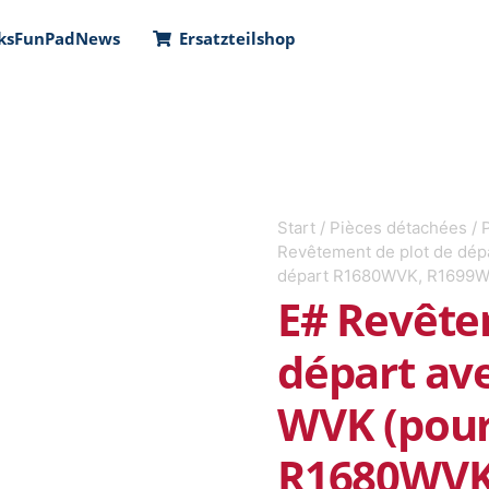
ks
FunPad
News
Ersatzteilshop
Start
/
Pièces détachées
/
Revêtement de plot de dépa
départ R1680WVK, R1699W
E# Revête
départ ave
WVK (pour
R1680WVK