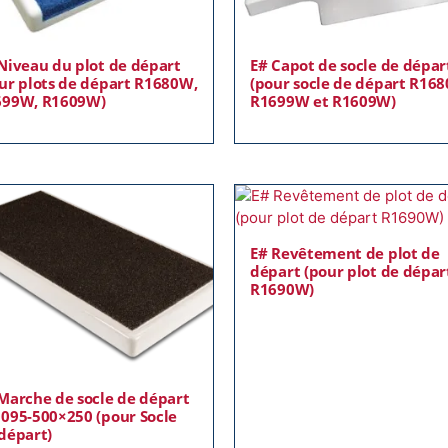
Niveau du plot de départ
E# Capot de socle de dépa
ur plots de départ R1680W,
(pour socle de départ R16
699W, R1609W)
R1699W et R1609W)
E# Revêtement de plot de
départ (pour plot de dépar
R1690W)
Marche de socle de départ
095-500×250 (pour Socle
départ)