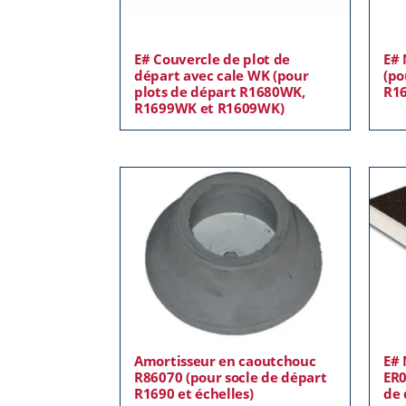
E# Couvercle de plot de
E# 
départ avec cale WK (pour
(po
plots de départ R1680WK,
R1
R1699WK et R1609WK)
Amortisseur en caoutchouc
E# 
R86070 (pour socle de départ
ER0
R1690 et échelles)
de 