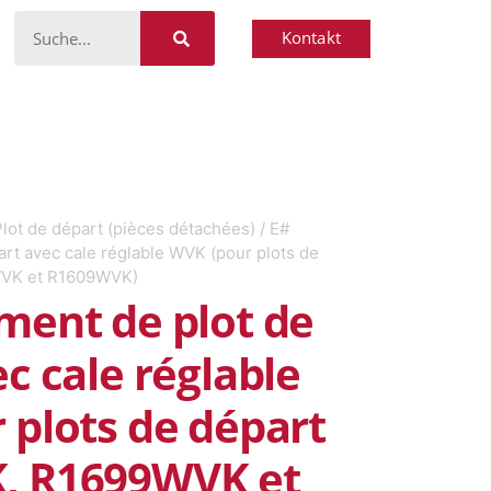
Kontakt
Plot de départ (pièces détachées)
/ E#
rt avec cale réglable WVK (pour plots de
VK et R1609WVK)
ment de plot de
c cale réglable
 plots de départ
, R1699WVK et