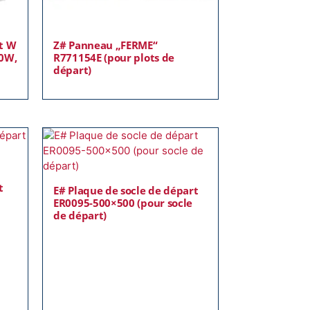
rt W
Z# Panneau „FERME“
80W,
R771154E (pour plots de
départ)
t
E# Plaque de socle de départ
ER0095-500×500 (pour socle
de départ)