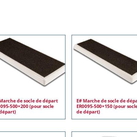
Marche de socle de départ
E# Marche de socle de dép
095-500×200 (pour socle
ER0095-500×150 (pour socl
départ)
de départ)