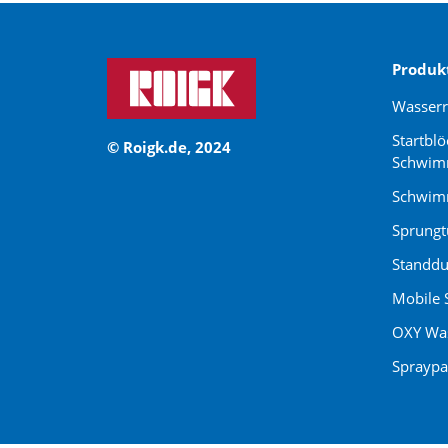
Produk
Wasser
Startblö
© Roigk.de, 2024
Schwim
Schwimm
Sprung
Standdu
Mobile 
OXY Was
Spraypa