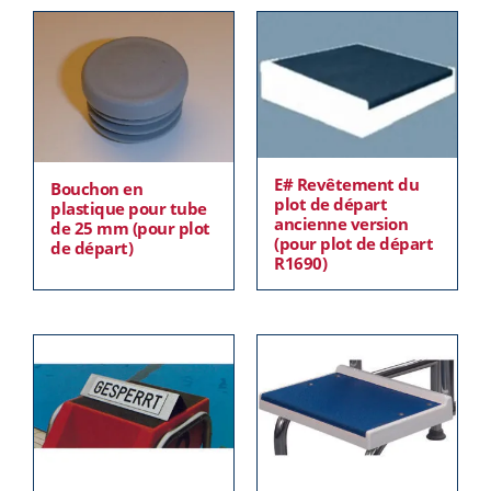
E# Revêtement du
Bouchon en
plot de départ
plastique pour tube
ancienne version
de 25 mm (pour plot
(pour plot de départ
de départ)
R1690)