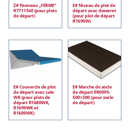
Z# Panneau „FERME“
E# Niveau de plot de
R771154E (pour plots
départ avec dosseret
de départ)
(pour plot de départ
R1690W)
E# Couvercle de plot
E# Marche de socle
de départ avec cale
de départ ER0095-
WK (pour plots de
500×300 (pour socle
départ R1680WK,
de départ)
R1699WK et
R1609WK)