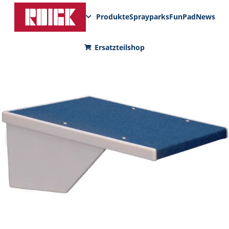
Produkte
Sprayparks
FunPad
News
Ersatzteilshop