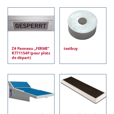
Z# Panneau „FERME“
testbuy
R771154P (pour plots
de départ)