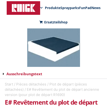
Produkte
Sprayparks
FunPad
News
Ersatzteilshop
Ausschreibungstext
Start
/
Pièces détachées
/
Plot de départ (pièces
détachées)
/ E# Revêtement du plot de départ ancienne
version (pour plot de départ R1690)
E# Revêtement du plot de départ