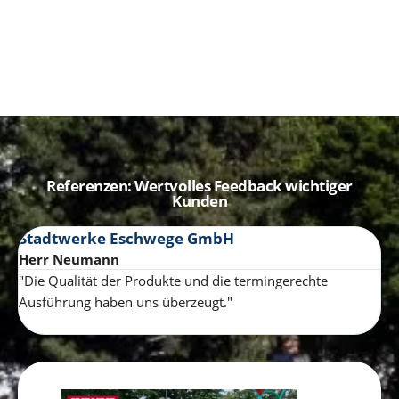
Referenzen: Wertvolles Feedback wichtiger
Kunden
Stadtwerke Eschwege GmbH
b
Herr Neumann
Jö
"Die Qualität der Produkte und die termingerechte
"W
Ausführung haben uns überzeugt."
au
(c