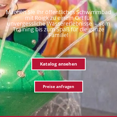
Machen Sie Ihr öffentliches Schwimmbad
mit Roigk zu einem Ort für
unvergessliche Wassererlebnisse – vom
Training bis zum Spaß für die ganze
Familie!
Katalog ansehen
Preise anfragen