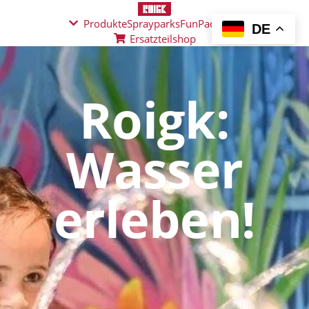
Produkte
Sprayparks
FunPad
News
DE
Ersatzteilshop
Roigk:
Wasser
erleben!