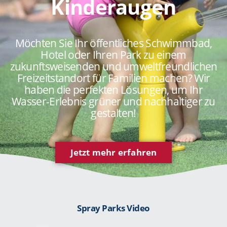
Kinderaugen
Möchten Sie Ihr öffentliches Schwimmbad,
Hotel oder Ihren Park zu einem
zukunftsweisenden und umweltfreundlichen
Freizeitstandort für Familien machen? Wir
haben die perfekten Lösungen, um Ihr
Wasser-Erlebnis grüner und nachhaltiger zu
gestalten!
Jetzt mehr erfahren
Spray Parks Video