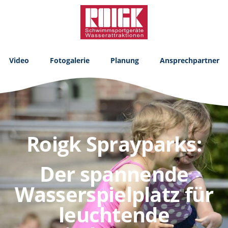
Video
Fotogalerie
Planung
Ansprechpartner
Roigk Sprayparks:
Der spannende
Wasserspielplatz für
leuchtende