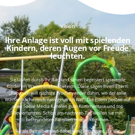
Vision
Ihre Anlage ist voll mit spielenden
Kindern, deren Augen vor Freude
leuchten.
Sie laufen durch Ihr Bad und sehen begeistert spielende
Kinder im Wassererlebnisbereich. Diese sagen Ihren Eltern:
„Papa, ich will nächste Woche wieder dahin, wo der tolle
Wasserdrache mich nass gespritzt hat“. Die Eltern posten auf
allen Social Media Kanälen gute Kommentare und top
Bewertungen. Schon am nächsten Tag wollen sie mit
befreundeten Familien wieder kommen.
Sie als Betreiber sind dabei ganz entspannt, da alle