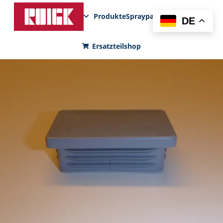
Produkte
Sprayparks
FunPad
News
DE
Ersatzteilshop