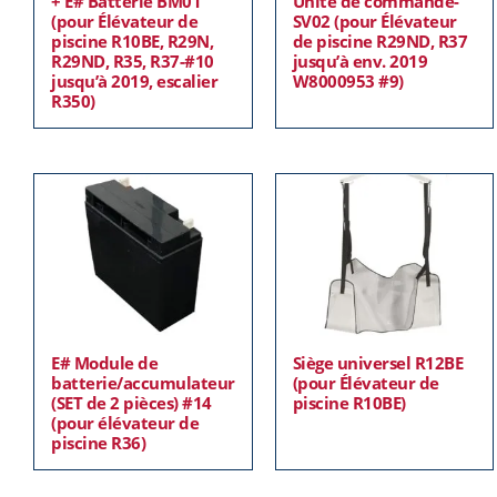
+ E# Batterie BM01
Unité de commande-
(pour Élévateur de
SV02 (pour Élévateur
piscine R10BE, R29N,
de piscine R29ND, R37
R29ND, R35, R37-#10
jusqu’à env. 2019
jusqu’à 2019, escalier
W8000953 #9)
R350)
E# Module de
Siège universel R12BE
batterie/accumulateur
(pour Élévateur de
(SET de 2 pièces) #14
piscine R10BE)
(pour élévateur de
piscine R36)