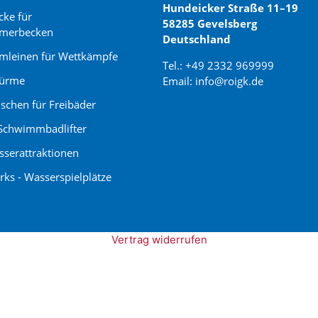
Hundeicker Straße 11–19
cke für
58285 Gevelsberg
merbecken
Deutschland
leinen für Wettkämpfe
Tel.: +49 2332 969999
türme
Email: info@roigk.de
schen für Freibäder
Website Erstellung:
Schwimmbadlifter
jaegermediagroup.de
serattraktionen
rks - Wasserspielplätze
Vertrag widerrufen