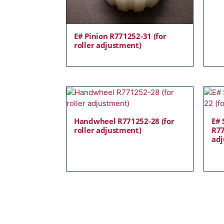
E# Pinion R771252-31 (for
roller adjustment)
Handwheel R771252-28 (for
E# 
roller adjustment)
R77
adj