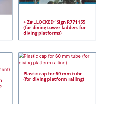
+ Z# „LOCKED“ Sign R771155
(for diving tower ladders for
diving platforms)
Plastic cap for 60 mm tube
(for diving platform railing)
h
p