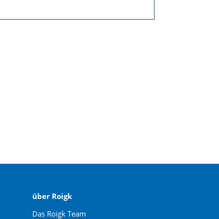
über Roigk
Das Roigk Team