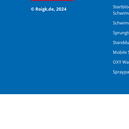
Startblö
© Roigk.de, 2024
Schwim
Schwimm
Sprung
Standdu
Mobile 
OXY Was
Spraypa