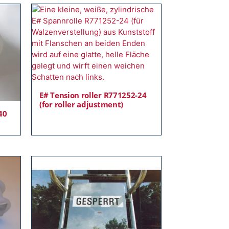
E# Tension roller R771252-24
(for roller adjustment)
40