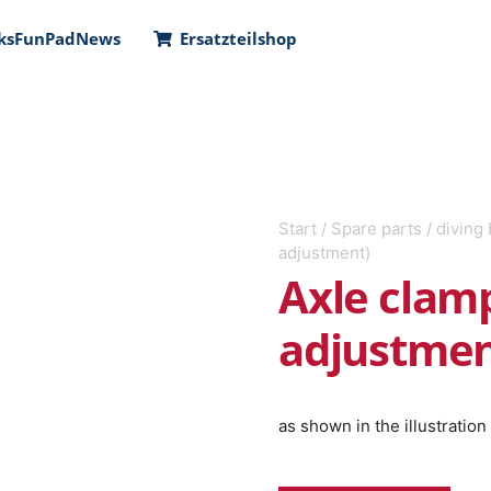
ks
FunPad
News
Ersatzteilshop
Start
/
Spare parts
/
diving 
adjustment)
Axle clamp
adjustmen
as shown in the illustratio