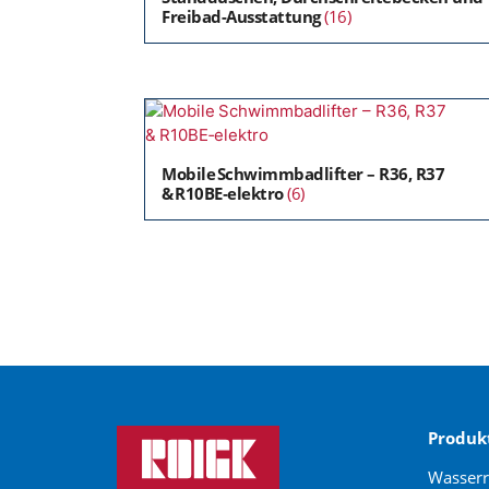
Freibad-Ausstattung
(16)
Mobile Schwimmbadlifter – R36, R37
& R10BE‑elektro
(6)
Produk
Wasser