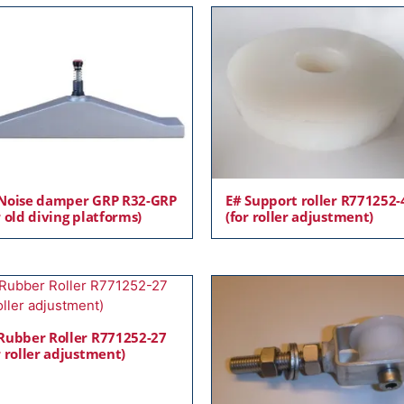
Noise damper GRP R32-GRP
E# Support roller R771252-
r old diving platforms)
(for roller adjustment)
Rubber Roller R771252-27
r roller adjustment)