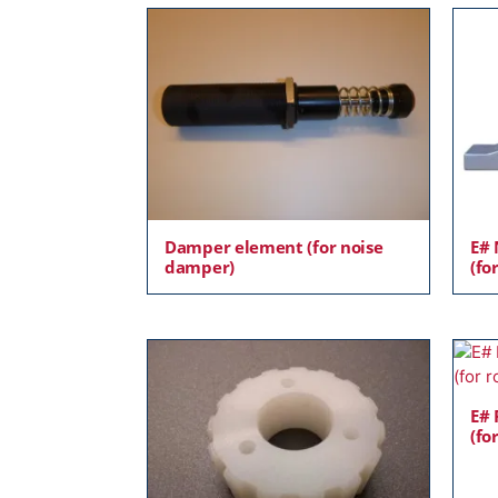
Damper element (for noise
E# 
damper)
(fo
E# 
(fo