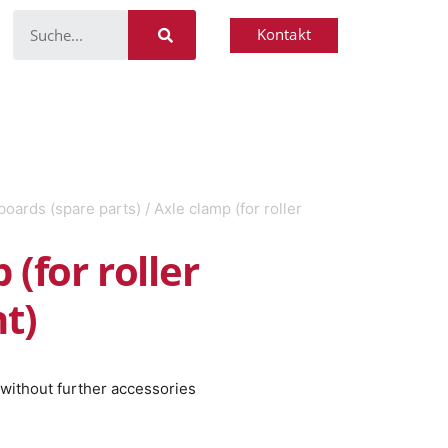
Kontakt
boards (spare parts)
/ Axle clamp (for roller
 (for roller
t)
n without further accessories