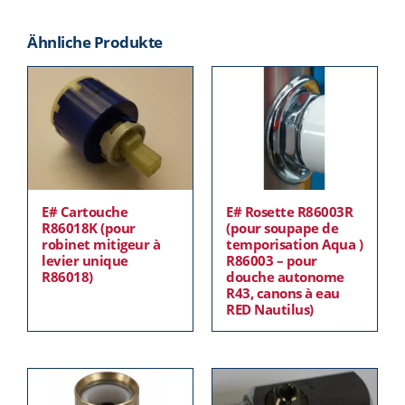
Ähnliche Produkte
E# Cartouche
E# Rosette R86003R
R86018K (pour
(pour soupape de
robinet mitigeur à
temporisation Aqua )
levier unique
R86003 – pour
R86018)
douche autonome
R43, canons à eau
RED Nautilus)