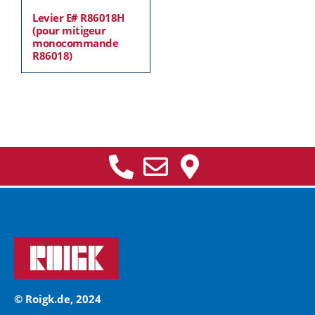
Levier E# R86018H
(pour mitigeur
monocommande
R86018)
© Roigk.de, 2024