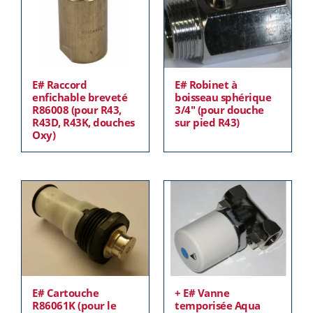
E# Raccord
E# Robinet à
enfichable breveté
boisseau sphérique
R86008 (pour R43,
3/4″ (pour douche
R43D, R43K, douches
sur pied R43)
Oxy)
E# Cartouche
+ E# Vanne
R86061K (pour le
temporisée Aqua