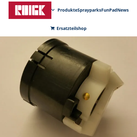
Produkte
Sprayparks
FunPad
News
Ersatzteilshop