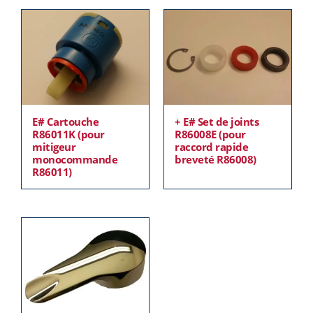
E# Cartouche
+ E# Set de joints
R86011K (pour
R86008E (pour
mitigeur
raccord rapide
monocommande
breveté R86008)
R86011)