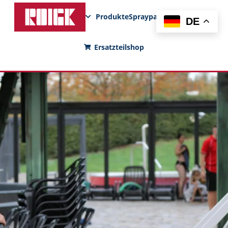
Produkte
Sprayparks
FunPad
News
DE
Ersatzteilshop