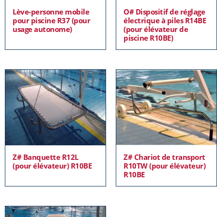
Lève-personne mobile
O# Dispositif de réglage
pour piscine R37 (pour
électrique à piles R14BE
usage autonome)
(pour élévateur de
piscine R10BE)
Z# Banquette R12L
Z# Chariot de transport
(pour élévateur) R10BE
R10TW (pour élévateur)
R10BE