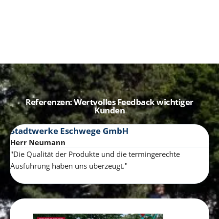
Referenzen: Wertvolles Feedback wichtiger
Kunden
Stadtwerke Eschwege GmbH
b
Herr Neumann
Jö
"Die Qualität der Produkte und die termingerechte
"W
Ausführung haben uns überzeugt."
au
(c