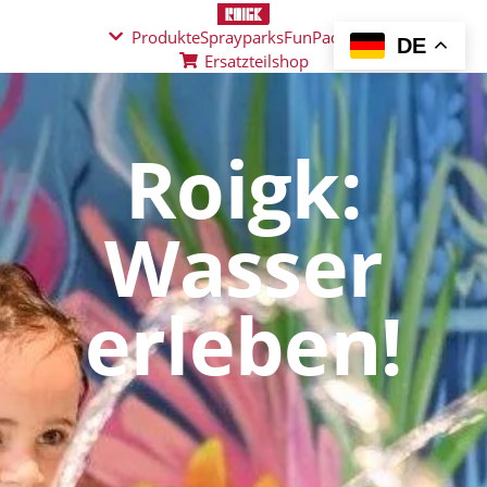
Produkte
Sprayparks
FunPad
News
DE
Ersatzteilshop
Roigk:
Wasser
erleben!