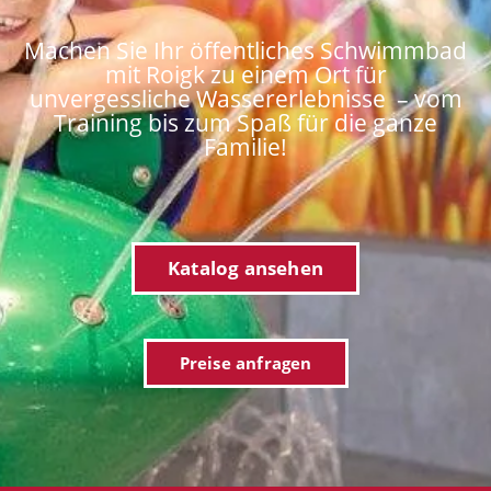
Machen Sie Ihr öffentliches Schwimmbad
mit Roigk zu einem Ort für
unvergessliche Wassererlebnisse – vom
Training bis zum Spaß für die ganze
Familie!
Katalog ansehen
Preise anfragen