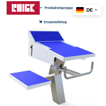
Produkte
Sprayparks
FunPad
News
DE
Ersatzteilshop