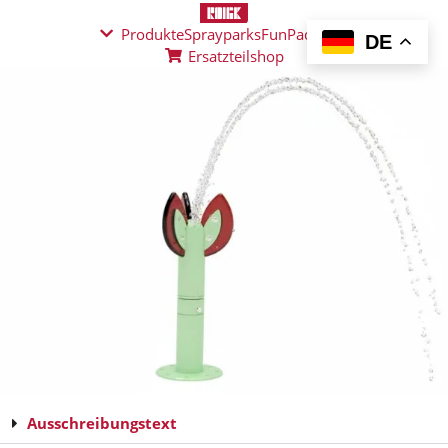
Produkte
Sprayparks
FunPad
News
DE
Ersatzteilshop
Ausschreibungstext