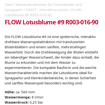
Start
/
Wasserattraktionen für Freizeitbäder und
Sprayparks
/
CRAFT - Interaktive Action
/ FLOW
Lotusblume #9 R003-016-90
FLOW Lotusblume #9 R003-016-90
Die FLOW Lotusblume #9 ist eine spielerische, interaktiv
drehbare Wasserspielattraktion mit transluzenten
Blütenblättern und einem sanften, mehrstrahligen
Wasserbild. Durch die Drehbewegung der Blüten entsteht
ein lebendiger Wasserschweif, der Kinder dazu einlädt, die
Blume zu erkunden und mit dem Wasser zu
experimentieren. Die kompakte Bauform und die weiche
Wassercharakteristik machen die Lotusblume ideal für
Sprayparks und Kleinkinderbereiche, in denen Sicherheit
und sanftes Wasserspiel besonders wichtig sind.
Höhe:
ca. 560 mm
Wassermenge:
8 l/min
Wasserdruck:
0,25 bar