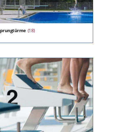
Sprungtürme
(18)