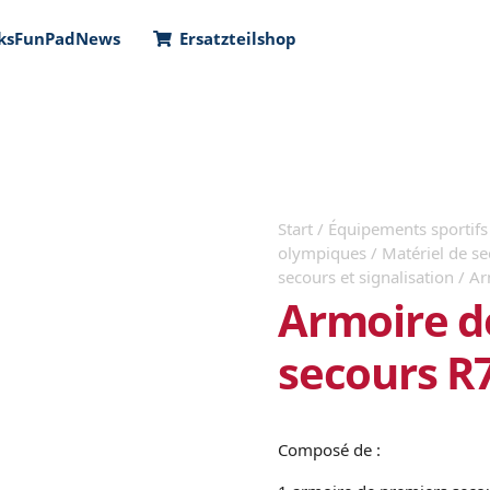
ks
FunPad
News
Ersatzteilshop
Start
/
Équipements sportifs 
olympiques
/
Matériel de s
secours et signalisation
/ Ar
Armoire d
secours R
Composé de :