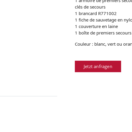
1 armoire de premiers seco
clés de secours
1 brancard R771002
1 fiche de sauvetage en nyl
1 couverture en laine
1 boîte de premiers secour
Couleur : blanc, vert ou ora
Jetzt anfragen