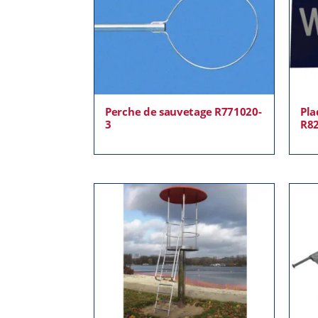
Perche de sauvetage R771020-
Pla
3
R8