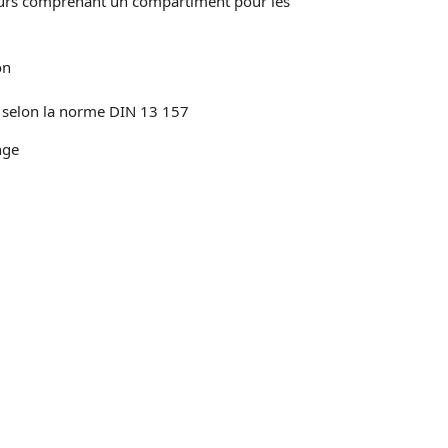
urs comprenant un compartiment pour les
on
s selon la norme DIN 13 157
nge