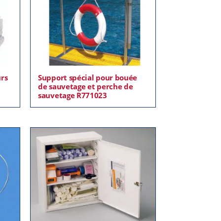
urs
Support spécial pour bouée
de sauvetage et perche de
sauvetage R771023