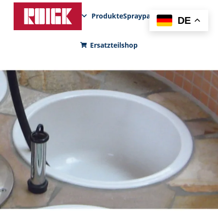
Produkte
Sprayparks
FunPad
News
DE
Ersatzteilshop