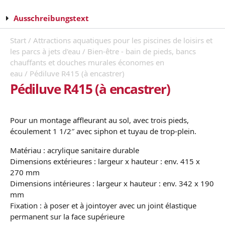
Ausschreibungstext
Start
/
Attractions aquatiques pour les piscines de loisirs et
les parcs à jets d'eau
/
Bien-être - bain de pieds, bancs
chauffants et douches murales économes en
eau
/ Pédiluve R415 (à encastrer)
Pédiluve R415 (à encastrer)
Pour un montage affleurant au sol, avec trois pieds,
écoulement 1 1/2″ avec siphon et tuyau de trop-plein.
Matériau : acrylique sanitaire durable
Dimensions extérieures : largeur x hauteur : env. 415 x
270 mm
Dimensions intérieures : largeur x hauteur : env. 342 x 190
mm
Fixation : à poser et à jointoyer avec un joint élastique
permanent sur la face supérieure