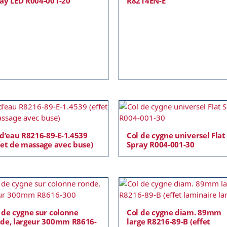
ay LED R004-001-20
R8214EN-E
 d’eau R8216-89-E-1.4539
Col de cygne universel Flat
fet de massage avec buse)
Spray R004-001-30
 de cygne sur colonne
Col de cygne diam. 89mm
de, largeur 300mm R8616-
large R8216-89-B (effet