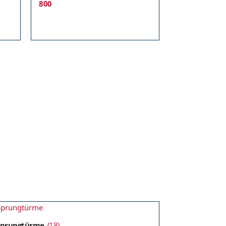
800
Sprungtürme
(18)