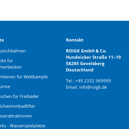
te
Kontakt
rutschbahnen
ROIGK GmbH & Co.
Hundeicker Straße 11–19
cke für
58285 Gevelsberg
merbecken
Deutschland
leinen für Wettkämpfe
Tel.: +49 2332 969999
türme
Email: info@roigk.de
schen für Freibäder
Website Erstellung:
Schwimmbadlifter
jaegermediagroup.de
serattraktionen
rks - Wasserspielplätze