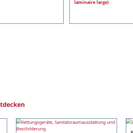
0
laminaire large)
ntdecken