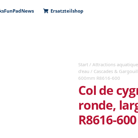
ks
FunPad
News
Ersatzteilshop
Start
/
Attractions aquatiques
d'eau
/
Cascades & Gargouil
600mm R8616-600
Col de cyg
ronde, la
R8616-600