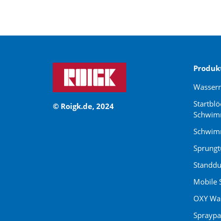
Produk
Wasser
Startblö
© Roigk.de, 2024
Schwim
Schwimm
Sprung
Standdu
Mobile 
OXY Was
Spraypa