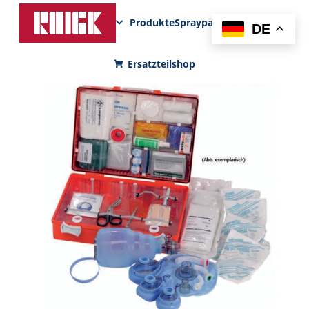
Produkte
Sprayparks
FunPad
News
DE
Ersatzteilshop