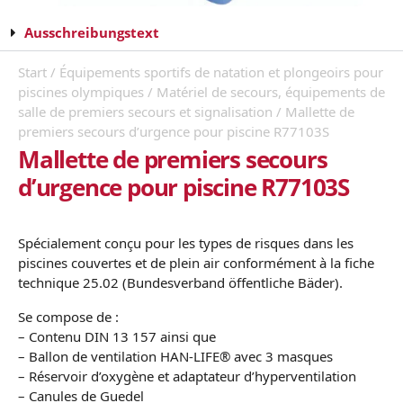
Ausschreibungstext
Start
/
Équipements sportifs de natation et plongeoirs pour
piscines olympiques
/
Matériel de secours, équipements de
salle de premiers secours et signalisation
/ Mallette de
premiers secours d’urgence pour piscine R77103S
Mallette de premiers secours
d’urgence pour piscine R77103S
Spécialement conçu pour les types de risques dans les
piscines couvertes et de plein air conformément à la fiche
technique 25.02 (Bundesverband öffentliche Bäder).
Se compose de :
– Contenu DIN 13 157 ainsi que
– Ballon de ventilation HAN-LIFE® avec 3 masques
– Réservoir d’oxygène et adaptateur d’hyperventilation
– Canules de Guedel