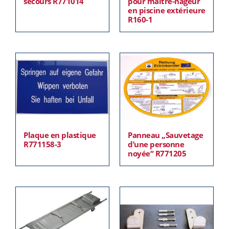
secours R771014
pour maître-nageur
en piscine extérieure
R160-1
Plaque en plastique
Panneau „Sauvetage
R771158-3
d’une personne
noyée“ R771205