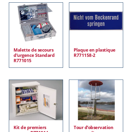
Malette de secours
Plaque en plastique
d’urgence Standard
R771158-2
R771015
Kit de premiers
Tour d’observation