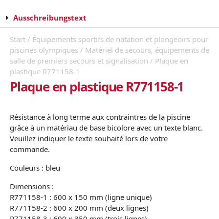
Ausschreibungstext
Start
/
Équipements sportifs de natation et plongeoirs pour
piscines olympiques
/
Matériel de secours, équipements de
salle de premiers secours et signalisation
/ Plaque en
plastique R771158-1
Plaque en plastique R771158-1
Résistance à long terme aux contraintres de la piscine
grâce à un matériau de base bicolore avec un texte blanc.
Veuillez indiquer le texte souhaité lors de votre
commande.
Couleurs : bleu
Dimensions :
R771158-1 : 600 x 150 mm (ligne unique)
R771158-2 : 600 x 200 mm (deux lignes)
R771158-3 : 600 x 350 mm (trois lignes)