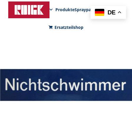
Produkte
Sprayparks
FunPad
News
DE
Ersatzteilshop