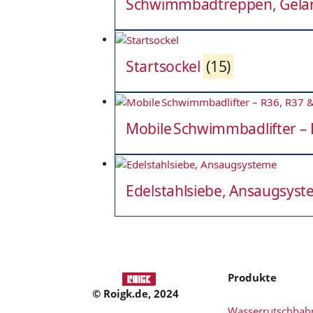
Schwimmbadtreppen, Gelän
Startsockel
(15)
Mobile Schwimmbadlifter – 
Edelstahlsiebe, Ansaugsys
Produkte
© Roigk.de, 2024
Wasserrutschbah