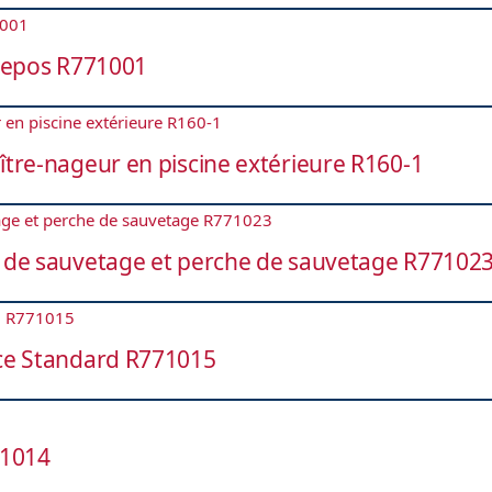
 repos R771001
tre-nageur en piscine extérieure R160-1
 de sauvetage et perche de sauvetage R77102
nce Standard R771015
71014