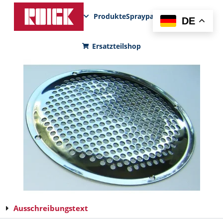
Produkte
Sprayparks
FunPad
News
DE
Ersatzteilshop
Ausschreibungstext