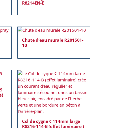
R8214EN-E
Chute d’eau murale R201501-
10
39
e)
Col de cygne ¢ 114mm large
R8216-114-B (effet laminaire )