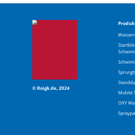
Produk
Wasser
Startblö
Schwim
Schwimm
Sprung
Standdu
© Roigk.de, 2024
Mobile 
OXY Was
Spraypa