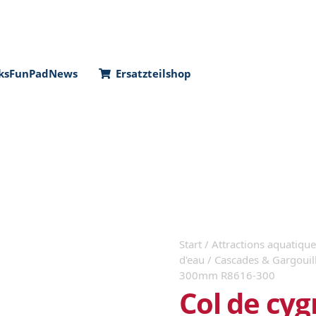
ks
FunPad
News
Ersatzteilshop
Start
/
Attractions aquatiques
d'eau
/
Cascades & Gargouil
300mm R8616-300
Col de cyg