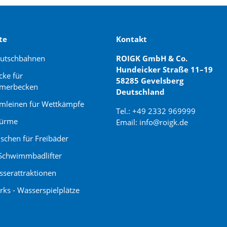
te
Kontakt
rutschbahnen
ROIGK GmbH & Co.
Hundeicker Straße 11–19
cke für
58285 Gevelsberg
merbecken
Deutschland
leinen für Wettkämpfe
Tel.: +49 2332 969999
türme
Email: info@roigk.de
schen für Freibäder
Website Erstellung:
Schwimmbadlifter
jaegermediagroup.de
serattraktionen
rks - Wasserspielplätze