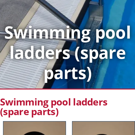
Swimming pool
ladders (spare
parts)
Swimming pool ladders
(spare parts)