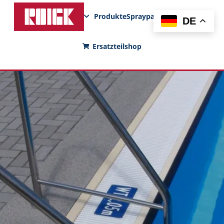
Produkte
Sprayparks
FunPad
News
DE
Ersatzteilshop