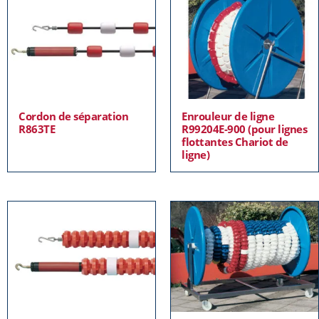
Cordon de séparation
Enrouleur de ligne
R863TE
R99204E-900 (pour lignes
flottantes Chariot de
ligne)