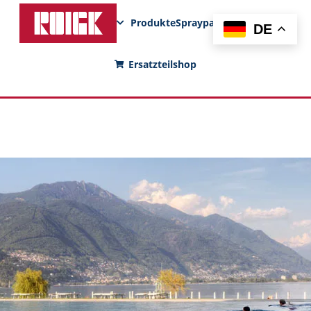
Produkte
Sprayparks
FunPad
News
DE
Ersatzteilshop