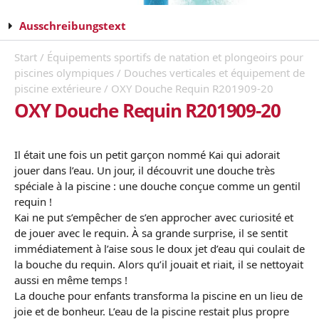
Ausschreibungstext
Start
/
Équipements sportifs de natation et plongeoirs pour
piscines olympiques
/
Douches verticales et équipement de
piscine extérieure
/ OXY Douche Requin R201909-20
OXY Douche Requin R201909-20
Il était une fois un petit garçon nommé Kai qui adorait
jouer dans l’eau. Un jour, il découvrit une douche très
spéciale à la piscine : une douche conçue comme un gentil
requin !
Kai ne put s’empêcher de s’en approcher avec curiosité et
de jouer avec le requin. À sa grande surprise, il se sentit
immédiatement à l’aise sous le doux jet d’eau qui coulait de
la bouche du requin. Alors qu’il jouait et riait, il se nettoyait
aussi en même temps !
La douche pour enfants transforma la piscine en un lieu de
joie et de bonheur. L’eau de la piscine restait plus propre