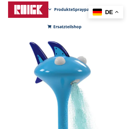
Produkte
Sprayparks
FunPad
News
DE
Ersatzteilshop