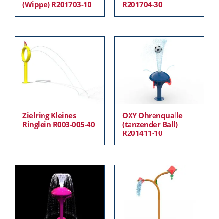
(Wippe) R201703-10
R201704-30
Zielring Kleines
OXY Ohrenqualle
Ringlein R003-005-40
(tanzender Ball)
R201411-10