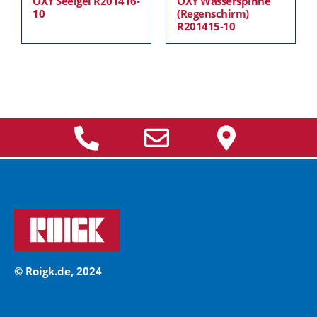
OXY Seeigel R201416-
OXY Wasserspinne
10
(Regenschirm)
R201415-10
© Roigk.de, 2024