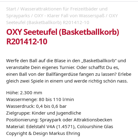
Start
/
Wasserattraktionen für Freizeitbäder und
Sprayparks
/
OXY - Klarer Fall von Wasserspaß
/ OXY
Seeteufel (Basketballkorb) R201412-10
OXY Seeteufel (Basketballkorb)
R201412-10
Werfe den Ball auf die Blase in den „Basketballkorb“ und
veranstalte Dein eigenes Turnier. Oder schaffst Du es,
einen Ball von der Ballfängerdüse fangen zu lassen? Erlebe
gleich zwei Spiele in einem und werde richtig schön nass.
Höhe: 2.300 mm
Wassermenge: 80 bis 110 l/min
Wasserdruck: 0,4 bis 0,6 bar
Zielgruppe: Kinder und Jugendliche
Positionierung: Spraypark oder Attraktionsbecken
Material: Edelstahl V4A (1.4571), Colourshine Glas
Copyright & Design Markus Ehring