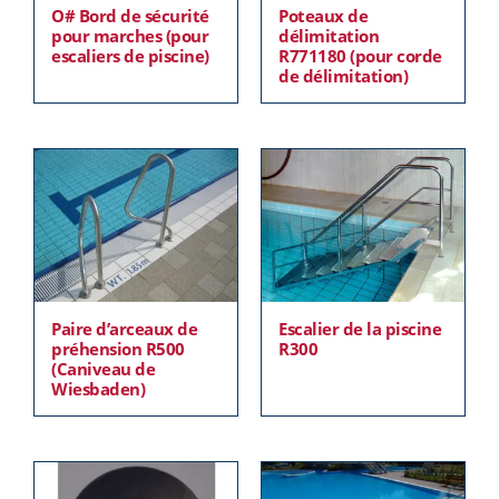
O# Bord de sécurité
Poteaux de
pour marches (pour
délimitation
escaliers de piscine)
R771180 (pour corde
de délimitation)
Paire d’arceaux de
Escalier de la piscine
préhension R500
R300
(Caniveau de
Wiesbaden)