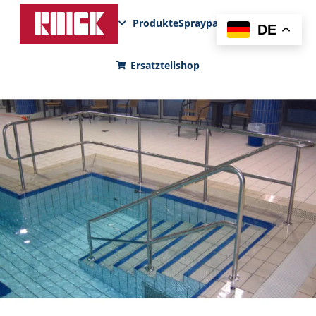
Produkte
Sprayparks
FunPad
News
DE
Ersatzteilshop