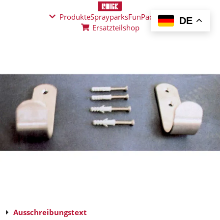
Produkte
Sprayparks
FunPad
News
DE
Ersatzteilshop
Ausschreibungstext