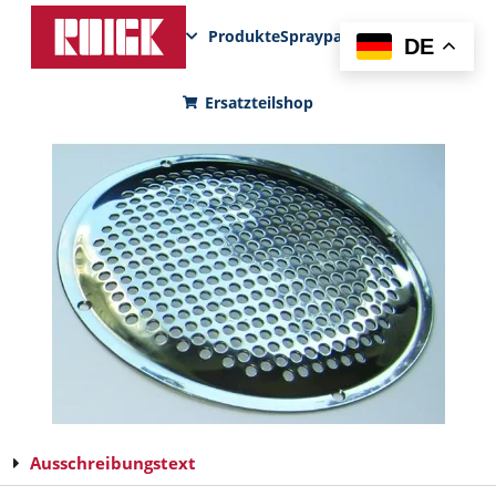
Produkte
Sprayparks
FunPad
News
DE
Ersatzteilshop
Ausschreibungstext