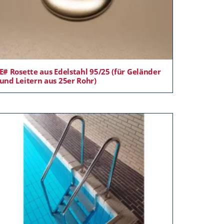
E# Rosette aus Edelstahl 95/25 (für Geländer
und Leitern aus 25er Rohr)