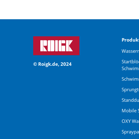
Produk
Wasser
Startblö
© Roigk.de, 2024
Schwim
Schwimm
Sprung
Standdu
Mobile 
OXY Was
Spraypa