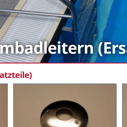
badleitern (Ersa
tzteile)