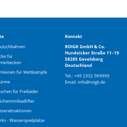
te
Kontakt
rutschbahnen
ROIGK GmbH & Co.
Hundeicker Straße 11–19
cke für
58285 Gevelsberg
merbecken
Deutschland
leinen für Wettkämpfe
Tel.: +49 2332 969999
türme
Email: info@roigk.de
schen für Freibäder
Website Erstellung:
Schwimmbadlifter
jaegermediagroup.de
serattraktionen
rks - Wasserspielplätze