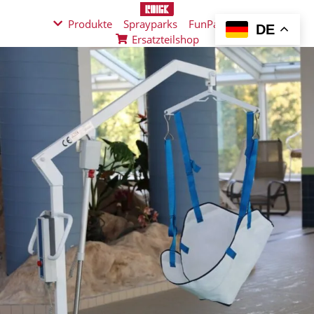
Produkte
Sprayparks
FunPad
News
DE
Ersatzteilshop