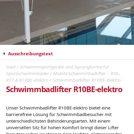
Ausschreibungstext
Start
/
Schwimmsportgeräte und Sprungtürme für
Sportschwimmbäder
/
Mobile Schwimmbadlifter – R36,
R37 & R10BE‑elektro
/ Schwimmbadlifter R10BE-elektro
Schwimmbadlifter R10BE-elektro
Unser Schwimmbadlifter R10BE-elektro bietet eine
barrierefreie Lösung für Schwimmbadbesucher mit
unterschiedlichsten Behinderungsarten. Mit einem
universellen Sitz für hohen Komfort bringt dieser Lifter