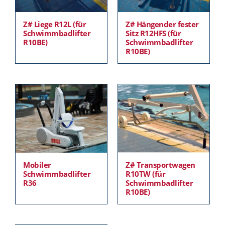
Z# Liege R12L (für
Z# Hängender fester
Schwimmbadlifter
Sitz R12HFS (für
R10BE)
Schwimmbadlifter
R10BE)
Mobiler
Z# Transportwagen
Schwimmbadlifter
R10TW (für
R36
Schwimmbadlifter
R10BE)