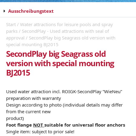
Ausschreibungstext
Start
/
Water attractions for leisure pools and spray
parks
/
SecondPlay - Used attractions with seal of
approval
/ SecondPlay big Seagrass old version with
special mounting BJ2015
SecondPlay big Seagrass old
version with special mounting
BJ2015
Used water attraction incl. ROIGK-SecondPlay “WieNeu”
preparation with warranty
Design according to photo (individual details may differ
from the current new
product)
Foot flange
NOT
suitable for universal floor anchors
Single item: subject to prior sale!