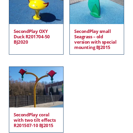
SecondPlay OXY
SecondPlay small
Duck R201704-50
Seagrass – old
BJ2020
version with special
mounting BJ2015
SecondPlay coral
with two tilt effects
R201507-10 BJ2015