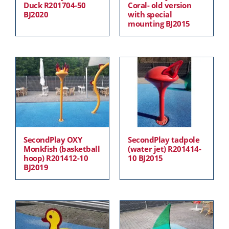
Duck R201704-50
Coral- old version
BJ2020
with special
mounting BJ2015
SecondPlay OXY
SecondPlay tadpole
Monkfish (basketball
(water jet) R201414-
hoop) R201412-10
10 BJ2015
BJ2019