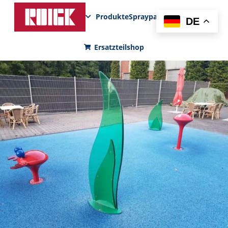
Produkte
Sprayparks
FunPad
News
DE
Ersatzteilshop