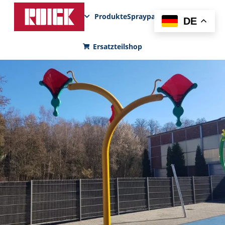
Produkte
Sprayparks
FunPad
News
DE
Ersatzteilshop