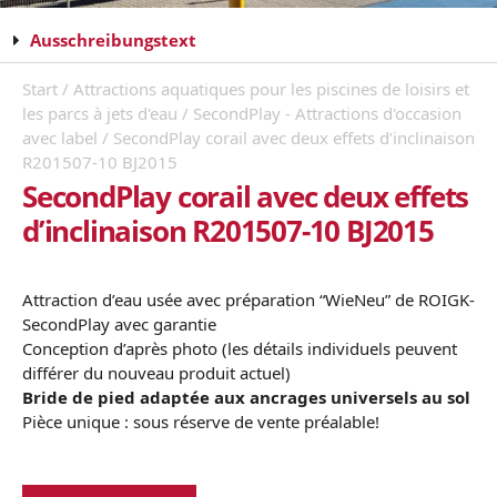
Ausschreibungstext
Start
/
Attractions aquatiques pour les piscines de loisirs et
les parcs à jets d'eau
/
SecondPlay - Attractions d'occasion
avec label
/ SecondPlay corail avec deux effets d’inclinaison
R201507-10 BJ2015
SecondPlay corail avec deux effets
d’inclinaison R201507-10 BJ2015
Attraction d’eau usée avec préparation “WieNeu” de ROIGK-
SecondPlay avec garantie
Conception d’après photo (les détails individuels peuvent
différer du nouveau produit actuel)
Bride de pied adaptée aux ancrages universels au sol
Pièce unique : sous réserve de vente préalable!