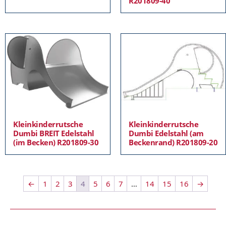
R201809-40
Kleinkinderrutsche
Kleinkinderrutsche
Dumbi BREIT Edelstahl
Dumbi Edelstahl (am
(im Becken) R201809-30
Beckenrand) R201809-20
←
1
2
3
4
5
6
7
…
14
15
16
→