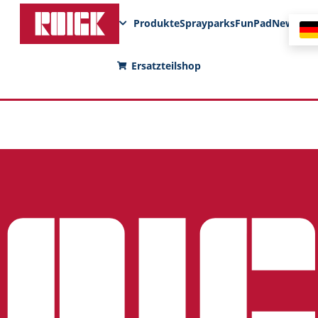
Produkte
Sprayparks
FunPad
News
Ersatzteilshop