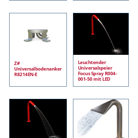
Leuchtender
Z#
Universalspeier
Universalbodenanker
Focus Spray R004-
R8214EN-E
001-50 mit LED