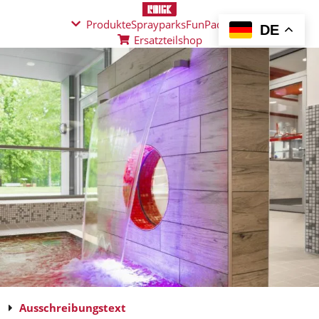
Produkte
Sprayparks
FunPad
News
DE
Ersatzteilshop
Ausschreibungstext