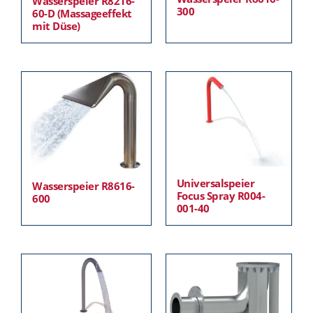
Wasserspeier R8216-
300
60-D (Massageeffekt
mit Düse)
Universalspeier
Wasserspeier R8616-
Focus Spray R004-
600
001-40