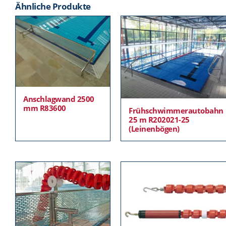
Ähnliche Produkte
Anschlagwand 2500
mm R83600
Frühschwimmerautobahn
25 m R202021-25
(Leinenbögen)