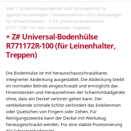
Start
/
Schwimmsportgeräte und Sprungtürme für
Sportschwimmbäder
/
Schwimmleinen und Leinenwagen
für Schwimmbäder
/ + Z# Universal-Bodenhülse
R771172R-100 (für Leinenhalter, Treppen)
+ Z# Universal-Bodenhülse
R771172R-100 (für Leinenhalter,
Treppen)
Die Bodenhülse ist mit herausschausschraubbarer,
integrierter Abdeckung ausgestattet. Die Abdeckung bleibt
im normalen Betrieb eingeschraubt und ermöglicht das
Hineinstecken und Herausnehmen der Schwimmbadgeräte
ohne, dass ein Deckel verloren gehen kann. Der
verbleibende schmale Schlitz verhindert das Einklemmen
oder Quetschen von Fingern oder Zehen. Für
Reinigungszwecke kann der Deckel mit Werkzeug
herausgeschraubt werden. Für eine stabile Positionierung
der Schwimmbadgeräte.