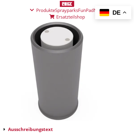
Produkte
Sprayparks
FunPad
News
DE
Ersatzteilshop
Ausschreibungstext