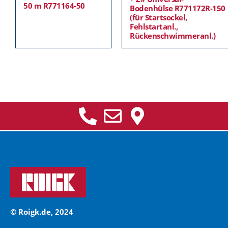
50 m R771164-50
Bodenhülse R771172R-150
(für Startsockel,
Fehlstartanl.,
Rückenschwimmeranl.)
© Roigk.de, 2024