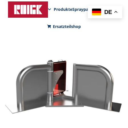
Produkte
Sprayparks
FunPad
News
DE
Ersatzteilshop