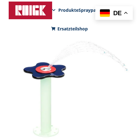
Produkte
Sprayparks
FunPad
News
DE
Ersatzteilshop