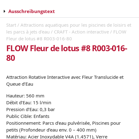
Ausschreibungstext
Start
/
Attractions aquatiques pour les piscines de loisirs et
les parcs à jets d'eau
/
CRAFT - Action interactive
/ FLOW
Fleur de lotus #8 R003-016-80
FLOW Fleur de lotus #8 R003-016-
80
Attraction Rotative Interactive avec Fleur Translucide et
Queue d’Eau
Hauteur: 560 mm
Débit d’Eau: 15 l/min
Pression d’Eau: 0,3 bar
Public Cible: Enfants
Positionnement: Parcs d’eau pulvérisée, Piscines pour
petits (Profondeur d’eau env. 0 – 400 mm)
Matériau: Acier Inoxydable V4A (1.4571), Verre