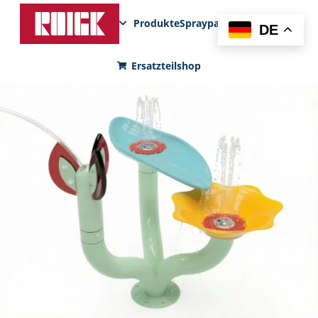
Produkte
Sprayparks
FunPad
News
DE
Ersatzteilshop