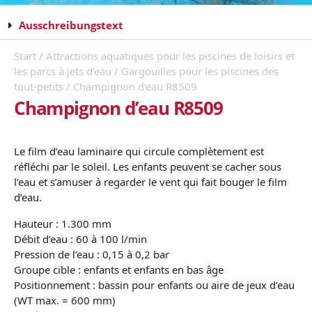
Ausschreibungstext
Start
/
Attractions aquatiques pour les piscines de loisirs et
les parcs à jets d'eau
/
Gargouilles pour les piscines des
tout-petits
/ Champignon d’eau R8509
Champignon d’eau R8509
Le film d’eau laminaire qui circule complètement est
réfléchi par le soleil. Les enfants peuvent
se cacher sous
l’eau et s’amuser
à regarder
le vent qui fait bouger le film
d’eau.
Hauteur : 1.300 mm
Débit d’eau : 60 à 100 l/min
Pression de l’eau : 0,15 à 0,2 bar
Groupe cible : enfants et enfants en bas âge
Positionnement : bassin pour enfants ou aire de jeux d’eau
(WT max. = 600 mm)