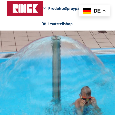
Produkte
Sprayparks
FunPad
News
DE
Ersatzteilshop