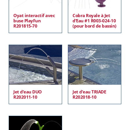
Oyat interactif avec
Cobra Royale à Jet
buse PlayFun
d’Eau #1 R003-024-10
R201815-70
(pour bord de bassin)
Jet d’eau DUO
Jet d’eau TRIADE
R202011-10
R202018-10