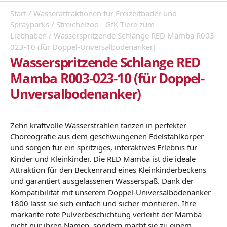
Start
/
Wasserattraktionen für Freizeitbäder und
Sprayparks
/
Streichelzoo - GfK Tiere zum
Liebhaben
/ Wasserspritzende Schlange RED Mamba R003-
023-10 (für Doppel-Unversalbodenanker)
Wasserspritzende Schlange RED
Mamba R003-023-10 (für Doppel-
Unversalbodenanker)
Zehn kraftvolle Wasserstrahlen tanzen in perfekter
Choreografie aus dem geschwungenen Edelstahlkörper
und sorgen für ein spritziges, interaktives Erlebnis für
Kinder und Kleinkinder. Die RED Mamba ist die ideale
Attraktion für den Beckenrand eines Kleinkinderbeckens
und garantiert ausgelassenen Wasserspaß. Dank der
Kompatibilität mit unserem Doppel-Universalbodenanker
1800 lässt sie sich einfach und sicher montieren. Ihre
markante rote Pulverbeschichtung verleiht der Mamba
nicht nur ihren Namen, sondern macht sie zu einem