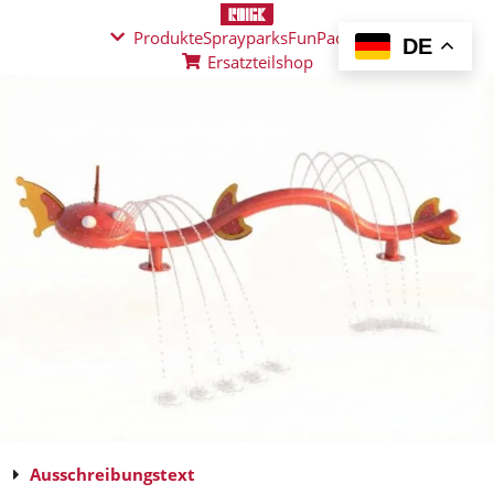
Produkte
Sprayparks
FunPad
News
DE
Ersatzteilshop
Ausschreibungstext