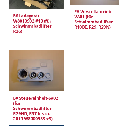
E# Verstellantrieb
E# Ladegerät
VA01 (für
W8010902 #13 (für
Schwimmbadlifter
Schwimmbadlifter
R10BE, R29, R29N)
R36)
E# Steuereinheit-SV02
(für
Schwimmbadlifter
R29ND, R37 bis ca.
2019 W8000953 #9)