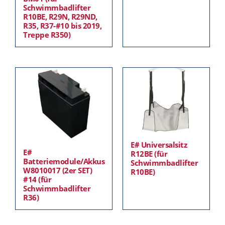
Schwimmbadlifter
R10BE, R29N, R29ND,
R35, R37-#10 bis 2019,
Treppe R350)
E# Universalsitz
E#
R12BE (für
Batteriemodule/Akkus
Schwimmbadlifter
W8010017 (2er SET)
R10BE)
#14 (für
Schwimmbadlifter
R36)