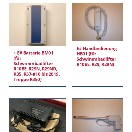
E# Handbedienung
+ E# Batterie BM01
HB01 (für
(für
Schwimmbadlifter
Schwimmbadlifter
R10BE, R29, R29N)
R10BE, R29N, R29ND,
R35, R37-#10 bis 2019,
Treppe R350)