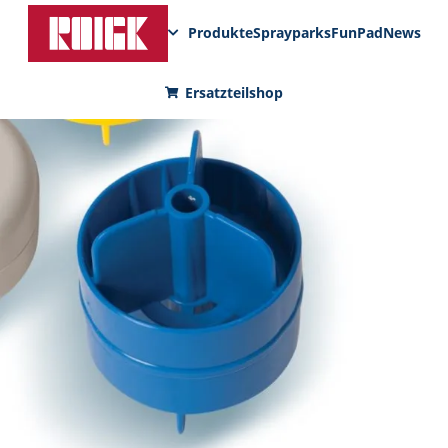
Produkte
Sprayparks
FunPad
News
Ersatzteilshop