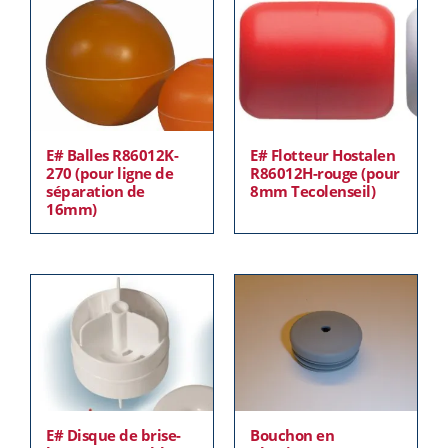
E# Balles R86012K-
E# Flotteur Hostalen
270 (pour ligne de
R86012H-rouge (pour
séparation de
8mm Tecolenseil)
16mm)
E# Disque de brise-
Bouchon en