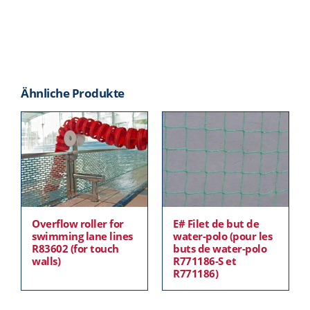
Ähnliche Produkte
Overflow roller for
E# Filet de but de
swimming lane lines
water-polo (pour les
R83602 (for touch
buts de water-polo
walls)
R771186-S et
R771186)