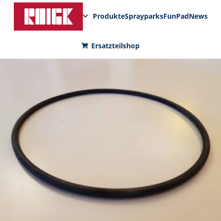
Produkte
Sprayparks
FunPad
News
Ersatzteilshop