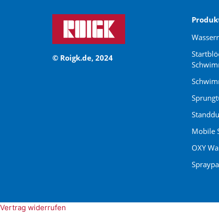
Produk
Wasser
Startblö
© Roigk.de, 2024
Schwim
Schwimm
Sprung
Standdu
Mobile 
OXY Was
Spraypa
Vertrag widerrufen