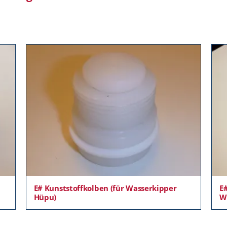
E# Kunststoffkolben (für Wasserkipper
E#
Hüpu)
W