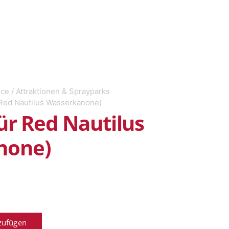
ice
/
Attraktionen & Sprayparks
 Red Nautilus Wasserkanone)
ür Red Nautilus
none)
zufügen