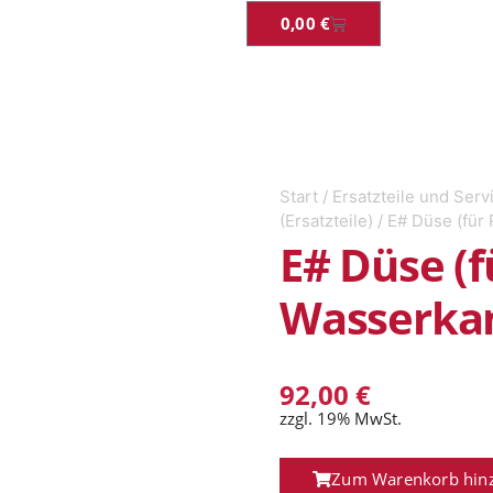
0,00
€
Start
/
Ersatzteile und Serv
(Ersatzteile)
/ E# Düse (für
E# Düse (f
Wasserka
92,00
€
zzgl. 19% MwSt.
Zum Warenkorb hin