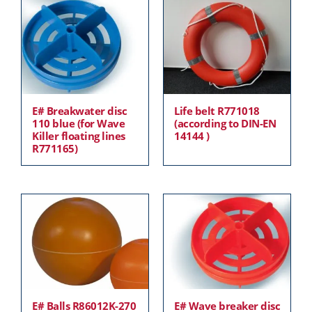
E# Breakwater disc
Life belt R771018
110 blue (for Wave
(according to DIN-EN
Killer floating lines
14144 )
R771165)
E# Balls R86012K-270
E# Wave breaker disc