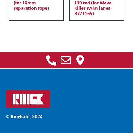
(for 16mm
110 red (for Wave
separation rope)
Killer swim lanes
R771165)
© Roigk.de, 2024