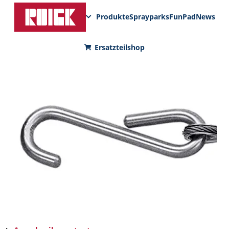
Produkte
Sprayparks
FunPad
News
Ersatzteilshop