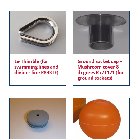
E# Thimble (for
Ground socket cap –
swimming lines and
Mushroom cover 8
divider line R893TE)
degrees R771171 (for
ground sockets)