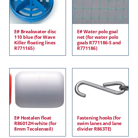
E# Breakwater disc
E# Water polo goal
110 blue (for Wave
net (for water polo
Killer floating lines
goals R771186-S and
R771165)
R771186)
E# Hostalen float
Fastening hooks (for
R86012H-white (for
swim lanes and lane
8mm Tecolenseil)
divider R863TE)