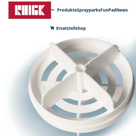
Produkte
Sprayparks
FunPad
News
Ersatzteilshop